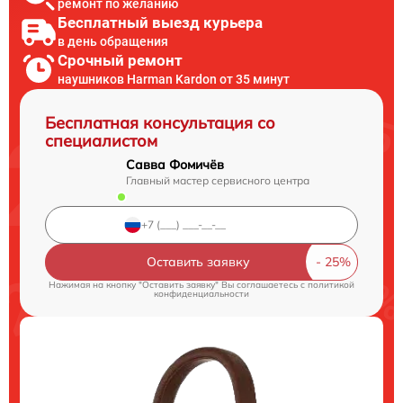
ремонт по желанию
Бесплатный выезд курьера
в день обращения
Срочный ремонт
наушников Harman Kardon от 35 минут
Бесплатная консультация со
специалистом
Савва Фомичёв
Главный мастер сервисного центра
Оставить заявку
Нажимая на кнопку "Оставить заявку" Вы соглашаетесь c
политикой
конфиденциальности