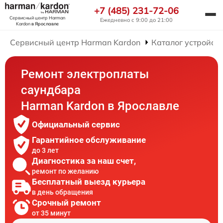
+7 (485) 231-72-06
Сервисный центр Harman
Ежедневно с 9:00 до 21:00
Kardon
в Ярославле
Сервисный центр Harman Kardon
Каталог устройст
Ремонт электроплаты
саундбара
Harman Kardon в Ярославле
Официальный сервис
Гарантийное обслуживание
до 3 лет
Диагностика за наш счет,
ремонт по желанию
Бесплатный выезд курьера
в день обращения
Срочный ремонт
от 35 минут